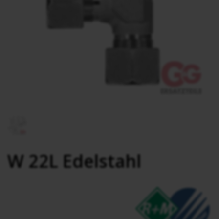
W 22L Edelstahl