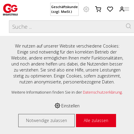
Geschäftskunde
(zzgl. MwSt.)
DIESE WEBSITE VERWENDET
COOKIES
Preisauszeichnung
Wir nutzen auf unserer Website verschiedene Cookies:
HERZLICH WILLKOMMEN AUF
Einige sind notwendig für den korrekten Betrieb der
Privatkunden werden Preise mit MwSt. (brutto) und
Website, andere ermöglichen Ihnen mehr Funktionalitäten,
UNSERER WEBSITE - IHREM ONLINE-
Geschäftskunden Preise ohne MwSt. (netto) angezeigt.
und noch andere helfen uns dabei, die Nutzenden besser
zu verstehen. Sie sind also eine Hilfe, unsere Leistungen
SHOP MIT PERSÖNLICHER BERATUNG
Bitte wählen Sie Ihre bevorzugte Einstellung:
stetig zu optimieren. Einige Cookies, sofern zugestimmt,
nutzen anonymisierte, personenbezogene Daten.
UND SERVICE.
Geschäftskunde (zzgl. MwSt.)
Weitere Informationen finden Sie in der
Datenschutzerklärung
.
Privatkunde (inkl. MwSt.)
Einstellen
% Hohe Rabatte
Notwendige zulassen
Alle zulassen
auf viele Artikel