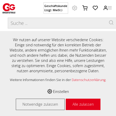
Geschäftskunde
(zzgl. MwSt.)
DIESE WEBSITE VERWENDET
COOKIES
Preisauszeichnung
Wir nutzen auf unserer Website verschiedene Cookies:
HERZLICH WILLKOMMEN AUF
Einige sind notwendig für den korrekten Betrieb der
Privatkunden werden Preise mit MwSt. (brutto) und
Website, andere ermöglichen Ihnen mehr Funktionalitäten,
UNSERER WEBSITE - IHREM ONLINE-
Geschäftskunden Preise ohne MwSt. (netto) angezeigt.
und noch andere helfen uns dabei, die Nutzenden besser
zu verstehen. Sie sind also eine Hilfe, unsere Leistungen
SHOP MIT PERSÖNLICHER BERATUNG
Bitte wählen Sie Ihre bevorzugte Einstellung:
stetig zu optimieren. Einige Cookies, sofern zugestimmt,
nutzen anonymisierte, personenbezogene Daten.
UND SERVICE.
Geschäftskunde (zzgl. MwSt.)
Weitere Informationen finden Sie in der
Datenschutzerklärung
.
Privatkunde (inkl. MwSt.)
Einstellen
% Hohe Rabatte
Notwendige zulassen
Alle zulassen
auf viele Artikel