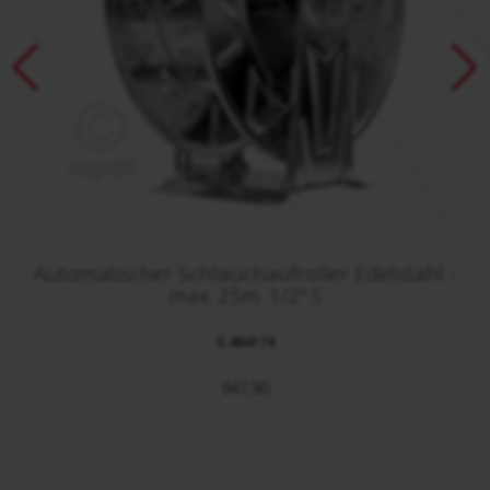
Automatischer Schlauchaufroller Edelstahl -
max. 25m. 1/2" S
S.464174
647,90