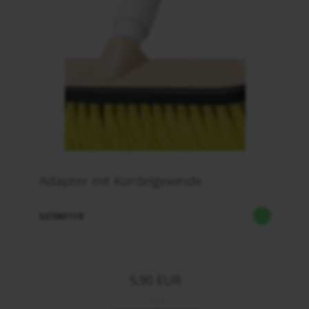
Adapter mit Kordelgewinde
527001118
5,90 EUR
/ Stck.