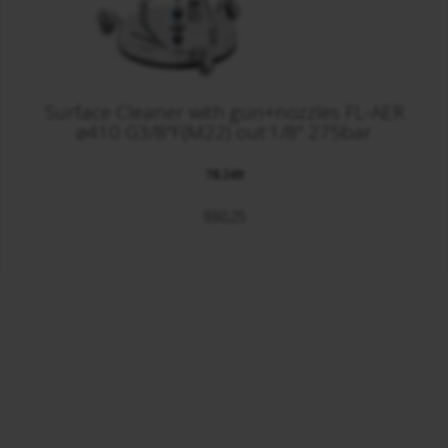
Surface Cleaner with gun+nozzles FL-AER
ø410 G3/8"F(M22) out:1/8" 275bar
78.249
930,25