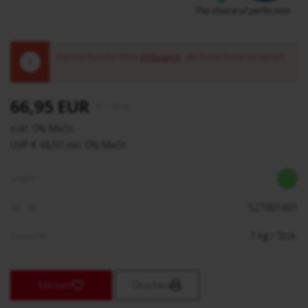
Bereits Kunde? Bitte
einloggen
, um Ihren Preis zu sehen.
!
66,95 EUR
€
/ Stck.
exkl. 0% MwSt.
UVP € 48,50 inkl. 0% MwSt.
Lager:
Art. Nr:
527001401
Gewicht:
1
kg
/ Stck.
Merken
Drucken