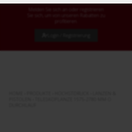
Melden Sie sich an oder registrieren
Sie sich, um von unseren Rabatten zu
profitieren.
Login / Registrierung
HOME
›
PRODUKTE
›
HÖCHSTDRUCK
›
LANZEN &
PISTOLEN
›
TELESKOPLANZE 1575-2780 MM O.
DURCHLAUF