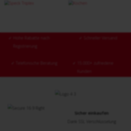
✓
Hohe Rabatte nach
✓
Schneller Versand
Registrierung
✓
Telefonische Beratung
✓
15.000+ zufriedene
Kunden
Sicher einkaufen
Dank SSL Verschlüsselung