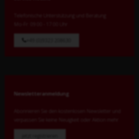
Telefonische Unterstützung und Beratung
Mo-Fr: 09:00 - 17:00 Uhr
+49 (0)9323 208630
Newsletteranmeldung
Abonnieren Sie den kostenlosen Newsletter und
verpassen Sie keine Neuigkeit oder Aktion mehr.
jetzt registrieren