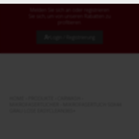
Melden Sie sich an oder registrieren
Sie sich, um von unseren Rabatten zu
profitieren.
Login / Registrierung
HOME
›
PRODUKTE
›
CARWASH
›
MIKROFASERTÜCHER
›
MIKROFASERTUCH 50X44
GRAU LOSE EASYCLEAN365+