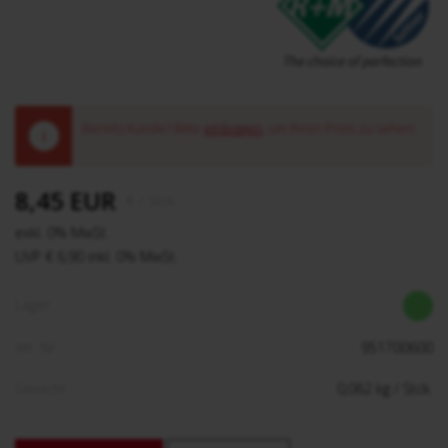
Bereits Kunde? Bitte
einloggen
, um Ihren Preis zu sehen.
!
8,45 EUR
€
/ Stck.
exkl. 0% MwSt.
UVP € 6,90 inkl. 0% MwSt.
Lager:
Art. Nr:
951700600
Gewicht:
0,062
kg
/ Stck.