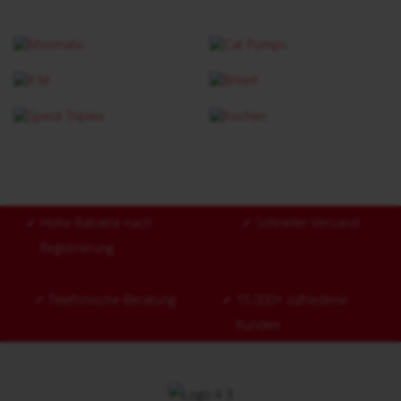
✓
Hohe Rabatte nach
✓
Schneller Versand
Registrierung
✓
Telefonische Beratung
✓
15.000+ zufriedene
Kunden