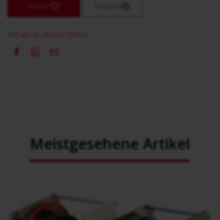
Merken
Drucken
Anfrage zu diesem Artikel ›
Meistgesehene Artikel