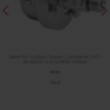
Swivel for Surface Cleaner, Carbide/ss DYCI-
06 M22x1.5-M G3/8"M 350bar
55.253
236,20