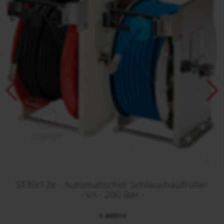
ST30/12e - Automatischer Schlauchaufroller
- VA - 200 Bar -
S.460314