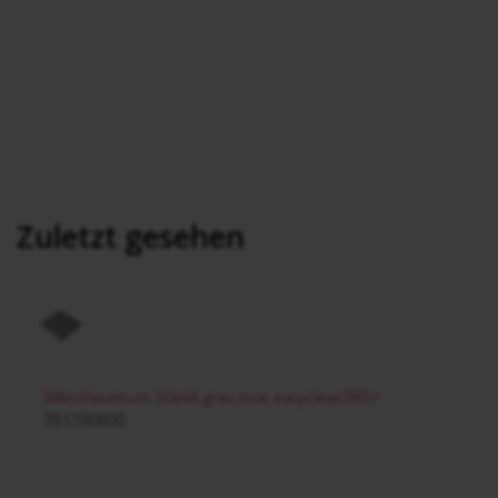
Zuletzt gesehen
Mikrofasertuch 50x44 grau lose easyclean365+
951700600