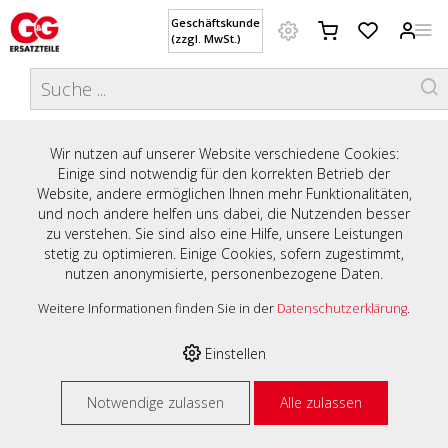
Geschäftskunde
(zzgl. MwSt.)
DIESE WEBSITE VERWENDET
COOKIES
Preisauszeichnung
Wir nutzen auf unserer Website verschiedene Cookies:
HERZLICH WILLKOMMEN AUF
Einige sind notwendig für den korrekten Betrieb der
Privatkunden werden Preise mit MwSt. (brutto) und
Website, andere ermöglichen Ihnen mehr Funktionalitäten,
UNSERER WEBSITE - IHREM ONLINE-
Geschäftskunden Preise ohne MwSt. (netto) angezeigt.
und noch andere helfen uns dabei, die Nutzenden besser
zu verstehen. Sie sind also eine Hilfe, unsere Leistungen
SHOP MIT PERSÖNLICHER BERATUNG
Bitte wählen Sie Ihre bevorzugte Einstellung:
stetig zu optimieren. Einige Cookies, sofern zugestimmt,
nutzen anonymisierte, personenbezogene Daten.
UND SERVICE.
Geschäftskunde (zzgl. MwSt.)
Weitere Informationen finden Sie in der
Datenschutzerklärung
.
Privatkunde (inkl. MwSt.)
Einstellen
% Hohe Rabatte
Notwendige zulassen
Alle zulassen
auf viele Artikel