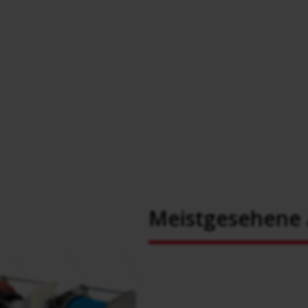
Meistgesehene 